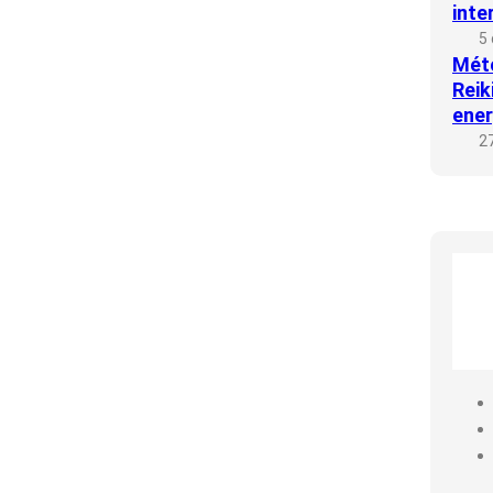
inte
5 
Méto
Reik
ener
27