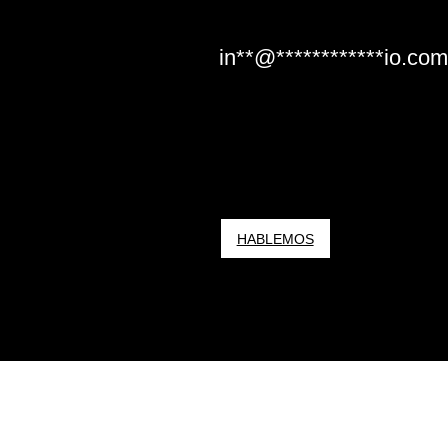
in
**
@
************
io.com
HABLEMOS