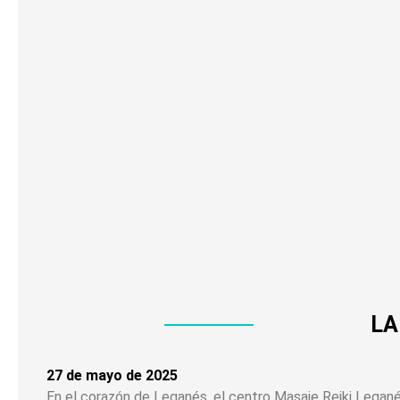
LA
27 de mayo de 2025
En el corazón de Leganés, el centro Masaje Reiki Legan