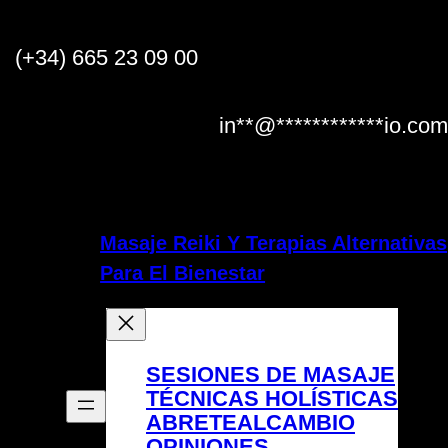
Saltar
al
(+34) 665 23 09 00
contenido
in
**
@
************
io.com
Masaje Reiki Y Terapias Alternativas
Para El Bienestar
SESIONES DE MASAJE
TÉCNICAS HOLÍSTICAS
ABRETEALCAMBIO
OPINIONES