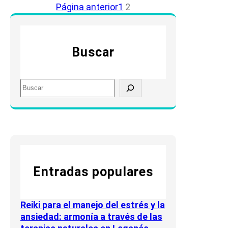
Página anterior
1
2
Buscar
S
e
a
r
c
h
Entradas populares
Reiki para el manejo del estrés y la
ansiedad: armonía a través de las